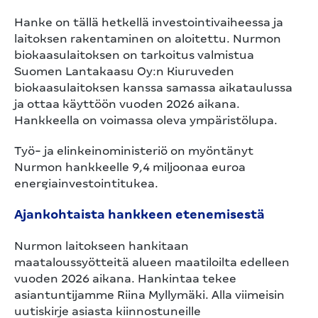
Hanke on tällä hetkellä investointivaiheessa ja
laitoksen rakentaminen on aloitettu. Nurmon
biokaasulaitoksen on tarkoitus valmistua
Suomen Lantakaasu Oy:n Kiuruveden
biokaasulaitoksen kanssa samassa aikataulussa
ja ottaa käyttöön vuoden 2026 aikana.
Hankkeella on voimassa oleva ympäristölupa.
Työ- ja elinkeinoministeriö on myöntänyt
Nurmon hankkeelle 9,4 miljoonaa euroa
energiainvestointitukea.
Ajankohtaista hankkeen etenemisestä
Nurmon laitokseen hankitaan
maataloussyötteitä alueen maatiloilta edelleen
vuoden 2026 aikana. Hankintaa tekee
asiantuntijamme Riina Myllymäki. Alla viimeisin
uutiskirje asiasta kiinnostuneille