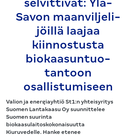
selvittivät: Ylä-
Savon maanvilje­li­
jöillä laajaa
kiinnostusta
biokaasun­tuo­
tantoon
osallistumiseen
Valion ja energiayhtiö St1:n yhteisyritys
Suomen Lantakaasu Oy suunnittelee
Suomen suurinta
biokaasulaitoskokonaisuutta
Kiuruvedelle. Hanke etenee