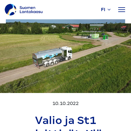
FI
Siirry
sisältöön
10.10.2022
Valio ja St1