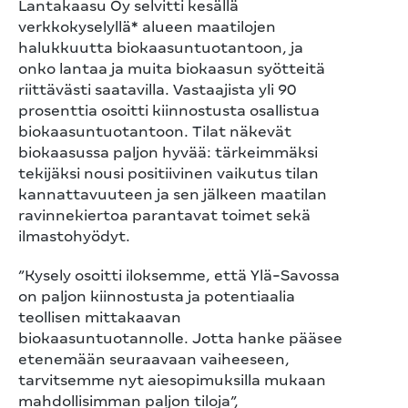
Lantakaasu Oy selvitti kesällä
verkkokyselyllä* alueen maatilojen
halukkuutta biokaasuntuotantoon, ja
onko lantaa ja muita biokaasun syötteitä
riittävästi saatavilla. Vastaajista yli 90
prosenttia osoitti kiinnostusta osallistua
biokaasuntuotantoon.
Tilat näkevät
biokaasussa paljon hyvää: tärkeimmäksi
tekijäksi nousi positiivinen vaikutus tilan
kannattavuuteen ja sen jälkeen maatilan
ravinnekiertoa parantavat toimet sekä
ilmastohyödyt.
”Kysely osoitti iloksemme, että Ylä-Savossa
on paljon kiinnostusta ja potentiaalia
teollisen mittakaavan
biokaasuntuotannolle. Jotta hanke pääsee
etenemään seuraavaan vaiheeseen,
tarvitsemme nyt aiesopimuksilla mukaan
mahdollisimman paljon tiloja”,