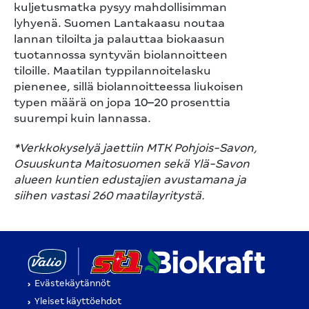
kuljetusmatka pysyy mahdollisimman
lyhyenä. Suomen Lantakaasu noutaa
lannan tiloilta ja palauttaa biokaasun
tuotannossa syntyvän biolannoitteen
tiloille. Maatilan typpilannoitelasku
pienenee, sillä biolannoitteessa liukoisen
typen määrä on jopa 10–20 prosenttia
suurempi kuin lannassa.
*Verkkokyselyä jaettiin MTK Pohjois-Savon,
Osuuskunta Maitosuomen sekä Ylä-Savon
alueen kuntien edustajien avustamana ja
siihen vastasi 260 maatilayritystä.
(aukeaa uuteen välilehteen)
(aukeaa 
Evästekäytännöt
(aukeaa uuteen välilehteen)
Yleiset käyttöehdot