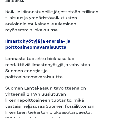
aineeksi.
Kaikille kiinnostuneille järjestetään erillinen
tilaisuus ja ympäristövaikutusten
arvioinnin mukainen kuuleminen
myöhemmin lokakuussa.
Ilmastohyötyjä ja energia- ja
polttoaineomavaraisuutta
Lannasta tuotettu biokaasu luo
merkittäviä ilmastohyötyjä ja vahvistaa
Suomen energia- ja
polttoaineomavaraisuutta.
Suomen Lantakaasun tavoitteena on
yhteensä 1 TWh uusiutuvan
liikennepolttoaineen tuotanto, mikä
vastaisi neljäsosaa Suomen fossiilittoman
liikenteen tiekartan biokaasutarpeesta.