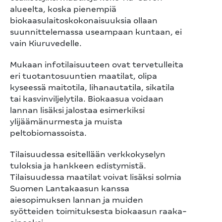
alueelta, koska pienempiä
biokaasulaitoskokonaisuuksia ollaan
suunnittelemassa useampaan kuntaan, ei
vain Kiuruvedelle.
Mukaan infotilaisuuteen ovat tervetulleita
eri tuotantosuuntien maatilat, olipa
kyseessä maitotila, lihanautatila, sikatila
tai kasvinviljelytila. Biokaasua voidaan
lannan lisäksi jalostaa esimerkiksi
ylijäämänurmesta ja muista
peltobiomassoista.
Tilaisuudessa esitellään verkkokyselyn
tuloksia ja hankkeen edistymistä.
Tilaisuudessa maatilat voivat lisäksi solmia
Suomen Lantakaasun kanssa
aiesopimuksen lannan ja muiden
syötteiden toimituksesta biokaasun raaka-