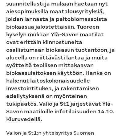
suunnitellusti ja mukaan haetaan nyt
aiesopimuksilla maatalousyrityksiä,
joiden lannasta ja peltobiomassoista
biokaasua jalostettaisiin. Tuoreen
kyselyn mukaan Ylä-Savon maatilat
ovat erittäin kiinnostuneita
osallistumaan biokaasun tuotantoon, ja
alueella on riittävästi lantaa ja muita
syötteitä teollisen mittakaavan
biokaasulaitoksen käyttöön. Hanke on
hakenut laitoskokonaisuudelle
investointitukea, ja rakentamisen
edellytyksenä on myönteinen
tukipäätös. Valio ja St1 järjestävät Ylä-
Savon maatiloille infotilaisuuden 14.10.
Kiuruvedellä.
Valion ja St1:n yhteisyritys Suomen