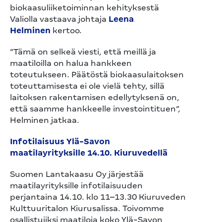
biokaasuliiketoiminnan kehityksestä
Valiolla vastaava johtaja
Leena
Helminen
kertoo.
”Tämä on selkeä viesti, että meillä ja
maatiloilla on halua hankkeen
toteutukseen. Päätöstä biokaasulaitoksen
toteuttamisesta ei ole vielä tehty, sillä
laitoksen rakentamisen edellytyksenä on,
että saamme hankkeelle investointituen”,
Helminen jatkaa.
Infotilaisuus Ylä-Savon
maatilayrityksille 14.10. Kiuruvedellä
Suomen Lantakaasu Oy järjestää
maatilayrityksille infotilaisuuden
perjantaina 14.10. klo 11–13.30 Kiuruveden
Kulttuuritalon Kiurusalissa. Toivomme
osallistujiksi maatiloja koko Ylä-Savon