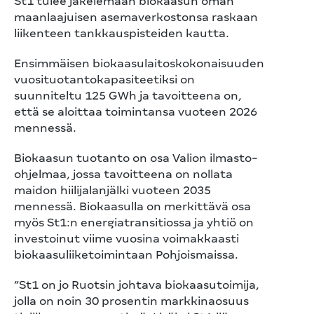
St1 tulee jakelemaan biokaasun oman
maanlaajuisen asemaverkostonsa raskaan
liikenteen tankkauspisteiden kautta.
Ensimmäisen biokaasulaitoskokonaisuuden
vuosituotantokapasiteetiksi on
suunniteltu 125 GWh ja tavoitteena on,
että se aloittaa toimintansa vuoteen 2026
mennessä.
Biokaasun tuotanto on osa Valion ilmasto-
ohjelmaa, jossa tavoitteena on nollata
maidon hiilijalanjälki vuoteen 2035
mennessä. Biokaasulla on merkittävä osa
myös St1:n energiatransitiossa ja yhtiö on
investoinut viime vuosina voimakkaasti
biokaasuliiketoimintaan Pohjoismaissa.
”St1 on jo Ruotsin johtava biokaasutoimija,
jolla on noin 30 prosentin markkinaosuus