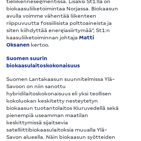
tieliikennesegmentissä. Lisäksi St1:llä on
biokaasuliiketoimintaa Norjassa. Biokaasun
avulla voimme vähentää liikenteen
riippuvuutta fossiilisista polttoaineista ja
siten kiihdyttää energiasiirtymää”, St1:n
kaasuliiketoiminnan johtaja
Matti
Oksanen
kertoo.
Suomen suurin
biokaasulaitoskokonaisuus
Suomen Lantakaasun suunnitelmissa Ylä-
Savoon on niin sanottu
hybridilaitoskokonaisuus eli yksi teollisen
kokoluokan keskitetty nesteytetyn
biokaasun tuotantolaitos Kiuruvedellä sekä
pienempiä useamman maatilan
keskittymissä sijaitsevia
satelliittibiokaasulaitoksia muualla Ylä-
Savon alueella. Näin biokaasun syötteiden