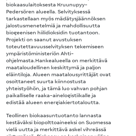
biokaasulaitoksesta Kruunupyy-
Pedersören alueella. Selvityksessä
tarkastellaan myös mädätysjäännöksen
jalostusmenetelmiä ja mahdollisuutta
biogeenisen hiilidioksidin tuotantoon.
Projekti on saanut avustuksen
toteutettavuusselvityksen tekemiseen
ympäristöministeriön Ahti-
ohjelmasta.Hankealueella on merkittävä
maataloudellinen keskittymä ja paljon
eläintiloja. Alueen maatalousyrittäjät ovat
osoittaneet suurta kiinnostusta
yhteistyöhön, ja tämä luo vahvan pohjan
paikalliselle raaka-ainelogistiikalle ja
edistää alueen energiakiertotaloutta.
Teollinen biokaasuntuotanto lannasta
kestäväksi biopolttoaineeksi on Suomessa
vielä uutta ja merkittävä askel vihreässä