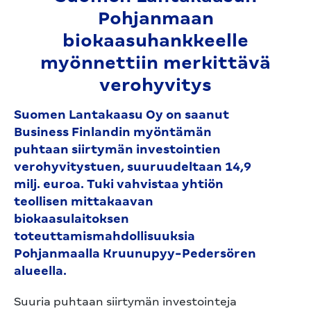
Pohjanmaan
biokaasuhank­keelle
myönnettiin merkittävä
verohyvitys
Suomen Lantakaasu Oy on saanut
Business Finlandin myöntämän
puhtaan siirtymän investointien
verohyvitystuen, suuruudeltaan 14,9
milj. euroa. Tuki vahvistaa yhtiön
teollisen mittakaavan
biokaasulaitoksen
toteuttamismahdollisuuksia
Pohjanmaalla Kruunupyy-Pedersören
alueella.
Suuria puhtaan siirtymän investointeja