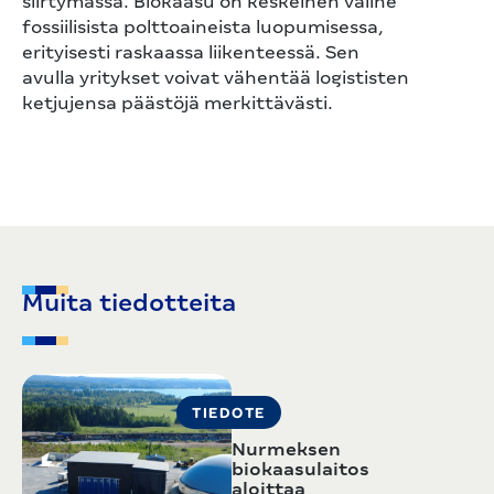
siirtymässä. Biokaasu on keskeinen väline
fossiilisista polttoaineista luopumisessa,
erityisesti raskaassa liikenteessä. Sen
avulla yritykset voivat vähentää logististen
ketjujensa päästöjä merkittävästi.
Muita tiedotteita
TIEDOTE
Nurmeksen
biokaasulaitos
aloittaa