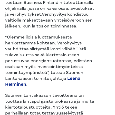
tuetaan Business Finlandin toteuttamalla
ohjelmalla, jossa on kaksi osaa: avustukset
ja verohyvitykset.Verohyvitys kohdistuu
valtiolle maksettavaan yhteisöveroon sen
jälkeen, kun laitos on toiminnassa.
”Olemme iloisia luottamuksesta
hankettamme kohtaan. Verohyvitys
vauhdittaa siirtymää kohti vähähiilistä
tulevaisuutta sekä kiertotalouteen
perustuvaa energiantuotantoa, edistäen
osaltaan myös investointimyönteistä
toimintaympäristöä”, toteaa Suomen
Lantakaasun toimitusjohtaja
Leena
Helminen
.
Suomen Lantakaasun tavoitteena on
tuottaa lantapohjaista biokaasua ja muita
kiertotaloustuotteita. Yhtiö tekee
parhaillaan toteutettavuusselvitystä