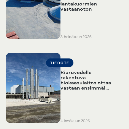
lantakuormien
vastaanoton
3. heinäkuun 2026
TIEDOTE
Kiuruvedelle
rakentuva
biokaasulaitos ottaa
vastaan ensimmäi…
4. kesäkuun 2026