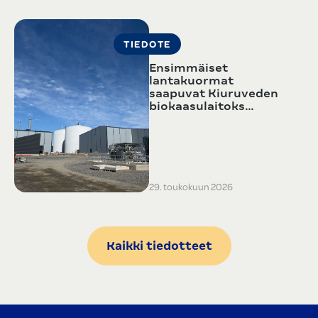
TIEDOTE
Ensimmäiset
lantakuormat
saapuvat Kiuruveden
biokaasulaitoks…
29. toukokuun 2026
Kaikki tiedotteet