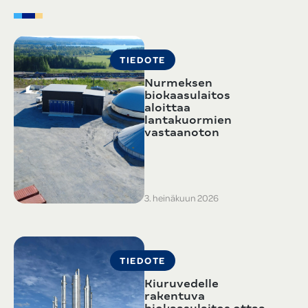
TIEDOTE
Nurmeksen
biokaasulaitos
aloittaa
lantakuormien
vastaanoton
3. heinäkuun 2026
TIEDOTE
Kiuruvedelle
rakentuva