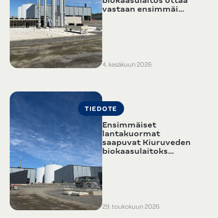
biokaasulaitos ottaa
vastaan ensimmäi…
4. kesäkuun 2026
TIEDOTE
Ensimmäiset
lantakuormat
saapuvat Kiuruveden
biokaasulaitoks…
29. toukokuun 2026