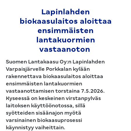
Lapinlahden
biokaasulaitos aloittaa
ensimmäisten
lantakuormien
vastaanoton
Suomen Lantakaasu Oy:n Lapinlahden
Varpaisjärvelle Porkkalan kylään
rakennettava biokaasulaitos aloittaa
ensimmäisten lantakuormien
vastaanottamisen torstaina 7.5.2026.
Kyseessä on keskeinen virstanpylväs
laitoksen käyttöönotossa, sillä
syötteiden sisäänajon myötä
varsinainen biokaasuprosessi
käynnistyy vaiheittain.