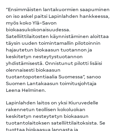
”Ensimmäisten lantakuormien saapuminen
on iso askel paitsi Lapinlahden hankkeessa,
myös koko Ylä-Savon
biokaasukokonaisuudessa.
Satelliittilaitosten käynnistäminen aloittaa
täysin uuden toimintamallin pilotoinnin
hajautetun biokaasun tuotannon ja
keskitetyn nesteytystuotannon
yhdistämisestä. Onnistunut pilotti lisäisi
olennaisesti biokaasun
tuotantopotentiaalia Suomessa”, sanoo
Suomen Lantakaasun toimitusjohtaja
Leena Helminen.
Lapinlahden laitos on yksi Kiuruvedelle
rakennetun teollisen kokoluokan
keskitetyn nesteytetyn biokaasun
tuotantolaitoksen satelliittilaitoksista. Se
tuottaa biokaasua lannasta ja