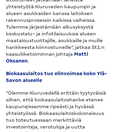
yhteistyötä Kiuruveden kaupungin ja
alueen asukkaiden kanssa laitoksen
rakennusprosessin kaikissa vaiheissa.
Tulemme järjestämään alkusyksystä
keskustelu- ja infotilaisuuksia alueen
maataloustuottajille, asukkaille ja muille
hankkeesta kiinnostuneille”, jatkaa St1:n
kaasuliiketoiminnan johtaja
Matti
Oksanen
.
Biokaasulaitos tuo elinvoimaa koko Ylä-
Savon alueelle
”Olemme Kiuruvedellä erittäin tyytyväisiä
siihen, että biokaasulaitoshanke etenee
kaupungissamme ripeästi ja hyvässä
yhteistyössä. Biokaasulaitoskokonaisuus
tuo toteutuessaan merkittäviä
investointeja, verotuloja ja uutta