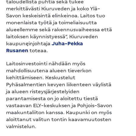
taloudellista puhtia sekä tukee
merkittävästi Kiuruveden ja koko Ylä-
Savon keskeisintä elinkeinoa. Laitos tuo
monenlaista työtä ja toimeliaisuutta
alueellemme sekä rakennusvaiheessa että
laitoksen käynnistyessä”, Kiuruveden
kaupunginjohtaja
Juha-Pekka
Rusanen
toteaa.
Laitosinvestointi nähdään myös
mahdollisuutena alueen tieverkon
kehittämiseen. Keskustelut
Pyhäsalmentien kevyen liikenteen väylistä
ja alueen risteysjärjestelyiden
parantamisesta on jo aloitettu tiestä
vastaavan ELY-keskuksen ja Pohjois-Savon
maakuntaliiton kanssa. Kaupunki on myös
aloittanut valitun tontin kaavamuutosten
valmistelun.