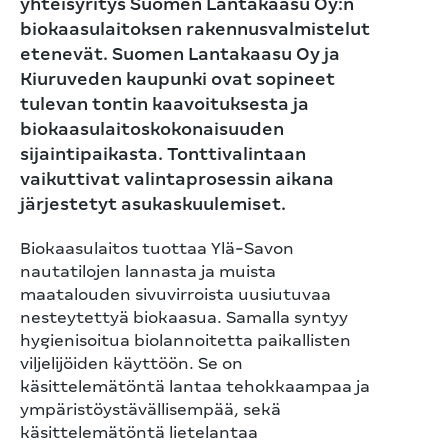
yhteisyritys Suomen Lantakaasu Oy:n
biokaasulaitoksen rakennusvalmistelut
etenevät. Suomen Lantakaasu Oy ja
Kiuruveden kaupunki ovat sopineet
tulevan tontin kaavoituksesta ja
biokaasulaitoskokonaisuuden
sijaintipaikasta. Tonttivalintaan
vaikuttivat valintaprosessin aikana
järjestetyt asukaskuulemiset.
Biokaasulaitos tuottaa Ylä-Savon
nautatilojen lannasta ja muista
maatalouden sivuvirroista uusiutuvaa
nesteytettyä biokaasua. Samalla syntyy
hygienisoitua biolannoitetta paikallisten
viljelijöiden käyttöön. Se on
käsittelemätöntä lantaa tehokkaampaa ja
ympäristöystävällisempää, sekä
käsittelemätöntä lietelantaa