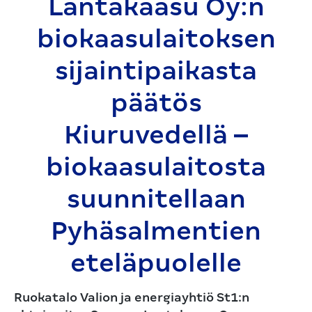
Lantakaasu Oy:n
biokaasulai­toksen
sijaintipaikasta
päätös
Kiuruvedellä –
biokaasulaitosta
suunnitellaan
Pyhäsalmen­tien
eteläpuolelle
Ruokatalo Valion ja energiayhtiö St1:n