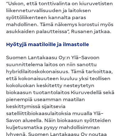
“Uskon, että tonttivalinta on kiuruvetisten
liikenneturvallisuuden ja laitoksen
syöttöliikenteen kannalta paras
mahdollinen. Tämä näkemys korostui myös
asukkaiden palautteissa”, Rusanen jatkaa.
Hyötyjä maatiloille ja ilmastolle
Suomen Lantakaasu Oy:n Ylä-Savoon
suunnittelema laitos on niin sanottu
hybridilaitoskokonaisuus. Tämä tarkoittaa,
että kokonaisuuteen kuuluu yksi teollisen
kokoluokan keskitetty nesteytetyn
biokaasun tuotantolaitos Kiuruvedellä sekä
pienempiä useamman maatilan
keskittymissä sijaitsevia
satelliittibiokaasulaitoksia muualla Ylä-
Savon alueella. Näin biokaasun syötteiden
kuljetusmatka pysyy mahdollisimman
lyhyenä. Suomen Lantakaasu Oy noutaa