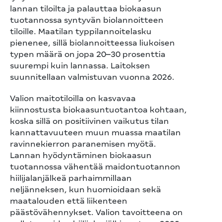
lannan tiloilta ja palauttaa biokaasun
tuotannossa syntyvän biolannoitteen
tiloille. Maatilan typpilannoitelasku
pienenee, sillä biolannoitteessa liukoisen
typen määrä on jopa 20–30 prosenttia
suurempi kuin lannassa. Laitoksen
suunnitellaan valmistuvan vuonna 2026.
Valion maitotiloilla on kasvavaa
kiinnostusta biokaasuntuotantoa kohtaan,
koska sillä on positiivinen vaikutus tilan
kannattavuuteen muun muassa maatilan
ravinnekierron paranemisen myötä.
Lannan hyödyntäminen biokaasun
tuotannossa vähentää maidontuotannon
hiilijalanjälkeä parhaimmillaan
neljänneksen, kun huomioidaan sekä
maatalouden että liikenteen
päästövähennykset. Valion tavoitteena on