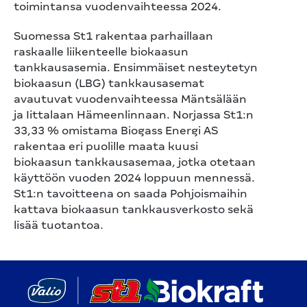
toimintansa vuodenvaihteessa 2024.
Suomessa St1 rakentaa parhaillaan
raskaalle liikenteelle biokaasun
tankkausasemia. Ensimmäiset nesteytetyn
biokaasun (LBG) tankkausasemat
avautuvat vuodenvaihteessa Mäntsälään
ja Iittalaan Hämeenlinnaan. Norjassa St1:n
33,33 % omistama Biogass Energi AS
rakentaa eri puolille maata kuusi
biokaasun tankkausasemaa, jotka otetaan
käyttöön vuoden 2024 loppuun mennessä.
St1:n tavoitteena on saada Pohjoismaihin
kattava biokaasun tankkausverkosto sekä
lisää tuotantoa.
(aukeaa uuteen välilehteen)
(aukeaa 