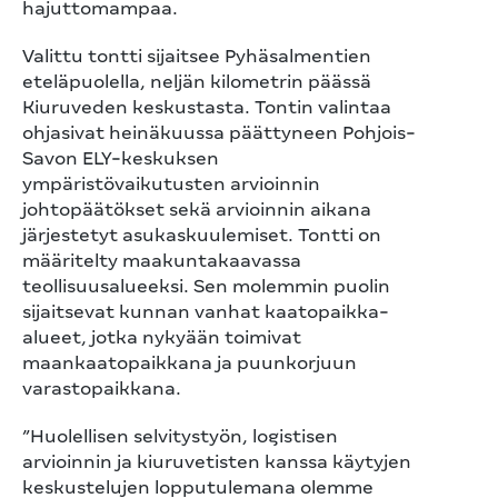
hajuttomampaa.
Valittu tontti sijaitsee Pyhäsalmentien
eteläpuolella, neljän kilometrin päässä
Kiuruveden keskustasta. Tontin valintaa
ohjasivat heinäkuussa päättyneen Pohjois-
Savon ELY-keskuksen
ympäristövaikutusten arvioinnin
johtopäätökset sekä arvioinnin aikana
järjestetyt asukaskuulemiset. Tontti on
määritelty maakuntakaavassa
teollisuusalueeksi. Sen molemmin puolin
sijaitsevat kunnan vanhat kaatopaikka-
alueet, jotka nykyään toimivat
maankaatopaikkana ja puunkorjuun
varastopaikkana.
”Huolellisen selvitystyön, logistisen
arvioinnin ja kiuruvetisten kanssa käytyjen
keskustelujen lopputulemana olemme