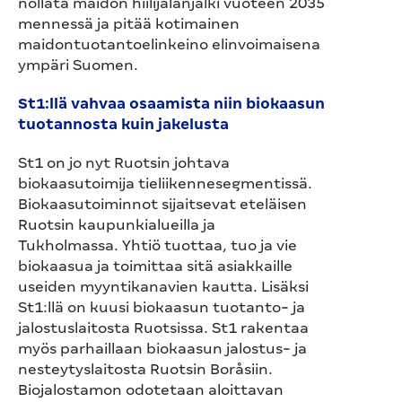
nollata maidon hiilijalanjälki vuoteen 2035
mennessä ja pitää kotimainen
maidontuotantoelinkeino elinvoimaisena
ympäri Suomen.
St1:llä vahvaa osaamista niin biokaasun
tuotannosta kuin jakelusta
St1 on jo nyt Ruotsin johtava
biokaasutoimija tieliikennesegmentissä.
Biokaasutoiminnot sijaitsevat eteläisen
Ruotsin kaupunkialueilla ja
Tukholmassa. Yhtiö tuottaa, tuo ja vie
biokaasua ja toimittaa sitä asiakkaille
useiden myyntikanavien kautta. Lisäksi
St1:llä on kuusi biokaasun tuotanto- ja
jalostuslaitosta Ruotsissa. St1 rakentaa
myös parhaillaan biokaasun jalostus- ja
nesteytyslaitosta Ruotsin Boråsiin.
Biojalostamon odotetaan aloittavan