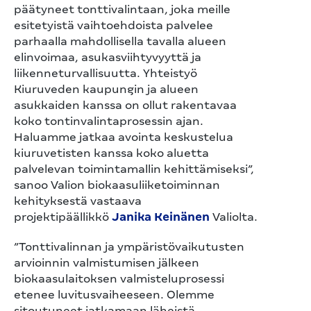
päätyneet tonttivalintaan, joka meille
esitetyistä vaihtoehdoista palvelee
parhaalla mahdollisella tavalla alueen
elinvoimaa, asukasviihtyvyyttä ja
liikenneturvallisuutta. Yhteistyö
Kiuruveden kaupungin ja alueen
asukkaiden kanssa on ollut rakentavaa
koko tontinvalintaprosessin ajan.
Haluamme jatkaa avointa keskustelua
kiuruvetisten kanssa koko aluetta
palvelevan toimintamallin kehittämiseksi”,
sanoo Valion biokaasuliiketoiminnan
kehityksestä vastaava
projektipäällikkö
Janika Keinänen
Valiolta.
”Tonttivalinnan ja ympäristövaikutusten
arvioinnin valmistumisen jälkeen
biokaasulaitoksen valmisteluprosessi
etenee luvitusvaiheeseen. Olemme
sitoutuneet jatkamaan läheistä