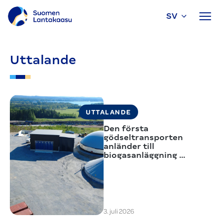
SV
Fortsätt
till
Uttalande
innehållet
UTTALANDE
Den första
gödseltrans­porten
anländer till
biogasanläggning …
3. juli 2026