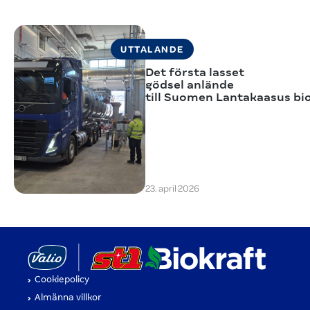
UTTALANDE
Det första lasset
gödsel anlände
till Suomen Lantakaasus bi
23. april 2026
(öppnas i en ny flik)
(öppnas i
Cookiepolicy
Almänna villkor